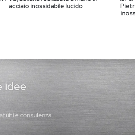
acciaio inossidabile lucido
Pietr
inos
e idee
atuiti e consulenza