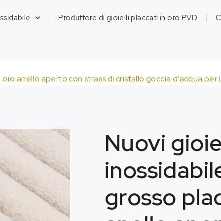
ossidabile
Produttore di gioielli placcati in oro PVD
C
o oro anello aperto con strass di cristallo goccia d'acqua per
Nuovi gioiel
inossidabil
grosso pla