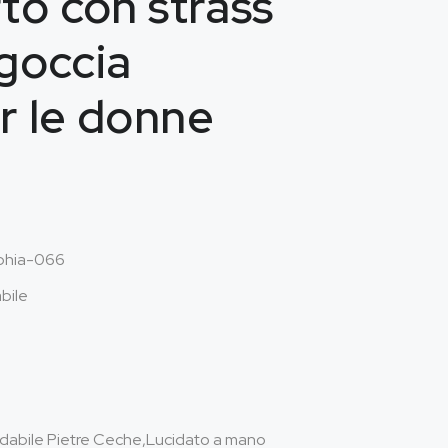
to con strass
 goccia
r le donne
hia-066
abile
sidabile Pietre Ceche,Lucidato a mano