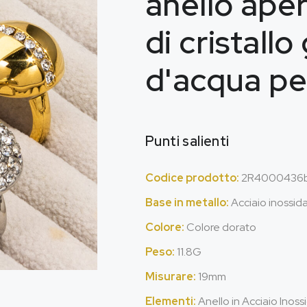
anello aper
di cristallo
d'acqua pe
Punti salienti
Codice prodotto:
2R4000436b
Base in metallo:
Acciaio inossid
Colore:
Colore dorato
Peso:
11.8G
Misurare:
19mm
Elementi:
Anello in Acciaio Inos