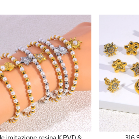
le imitazione resina K PVD &
316