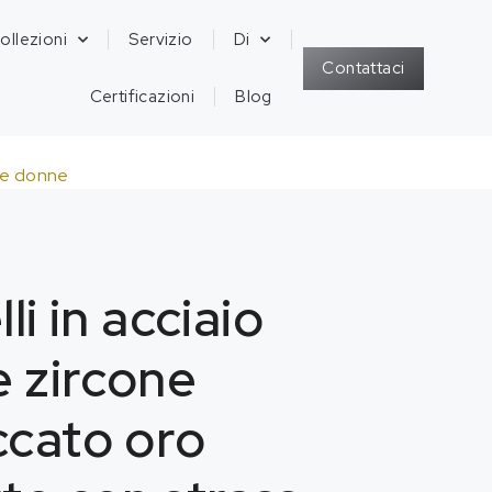
ollezioni
Servizio
Di
Contattaci
Certificazioni
Blog
 le donne
li in acciaio
e zircone
ccato oro