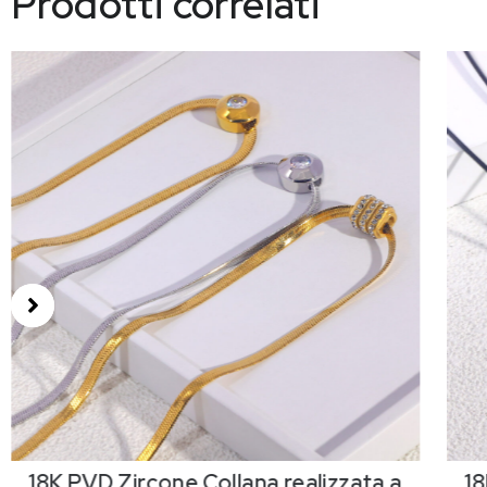
Prodotti correlati
18K PVD Zircone,Collana realizzata a
18