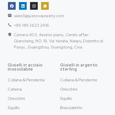
sales5@jusnovajewelry.com
+86 189 2623 2416
Camera 403, 4esimo piano, Centro affari
Qiancheng, NO. 19, Via Yansha, Nanpu, Distretto di
Panyu., Guangzhou, Guangdong, Cina
Gioielli in acciaio
Gioielli in argento
inossidabile
sterling
Collana & Pendente
Collana & Pendente
Catena
Orecchini
Orecchini
Squillo
Squillo
Braccialetto