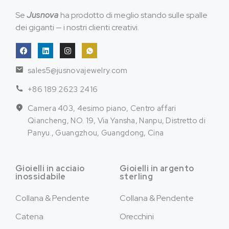
Se
Jusnova
ha prodotto di meglio stando sulle spalle
dei giganti — i nostri clienti creativi.
sales5@jusnovajewelry.com
+86 189 2623 2416
Camera 403, 4esimo piano, Centro affari
Qiancheng, NO. 19, Via Yansha, Nanpu, Distretto di
Panyu., Guangzhou, Guangdong, Cina
Gioielli in acciaio
Gioielli in argento
inossidabile
sterling
Collana & Pendente
Collana & Pendente
Catena
Orecchini