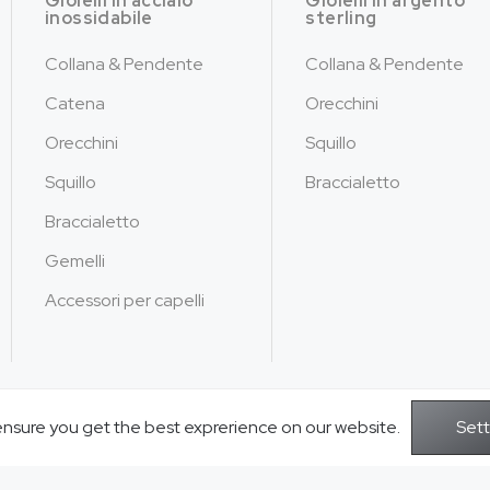
Gioielli in acciaio
Gioielli in argento
inossidabile
sterling
Collana & Pendente
Collana & Pendente
Catena
Orecchini
Orecchini
Squillo
Squillo
Braccialetto
Braccialetto
Gemelli
Accessori per capelli
ensure you get the best exprerience on our website.
Copyright © 2026Gioielli Jusnova - Tutt