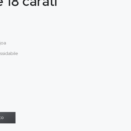
e 18 carati
joa
ssidabile
to