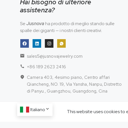
Hai bisogno di ulteriore
assistenza?
Se
Jusnova
ha prodotto di meglio stando sulle
spalle dei giganti — i nostri clienti creativi.
sales5@jusnovajewelry.com
+86 189 2623 2416
Camera 403, 4esimo piano, Centro affari
Qiancheng, NO. 19, Via Yansha, Nanpu, Distretto
di Panyu., Guangzhou, Guangdong, Cina
Italiano
This website uses cookies to 