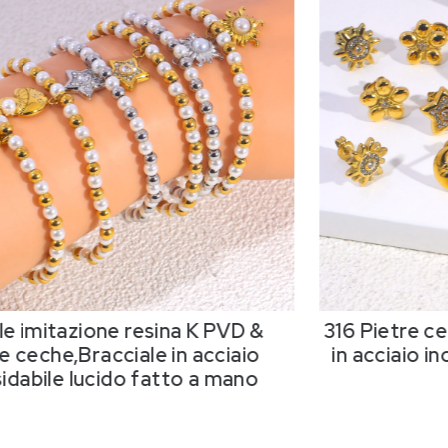
le imitazione resina K PVD &
316 Pietre c
e ceche,Bracciale in acciaio
in acciaio in
sidabile lucido fatto a mano