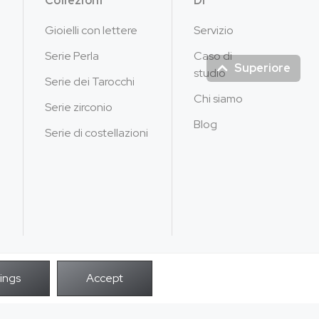
Collezioni
Di
Gioielli con lettere
Servizio
Serie Perla
Caso di
Superiore
studio
Serie dei Tarocchi
Chi siamo
Serie zirconio
Blog
Serie di costellazioni
POTENZA DA
i i diritti riservati.
infilt