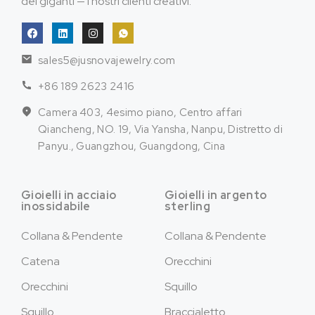
dei giganti — i nostri clienti creativi.
sales5@jusnovajewelry.com
+86 189 2623 2416
Camera 403, 4esimo piano, Centro affari
Qiancheng, NO. 19, Via Yansha, Nanpu, Distretto di
Panyu., Guangzhou, Guangdong, Cina
Gioielli in acciaio
Gioielli in argento
inossidabile
sterling
Collana & Pendente
Collana & Pendente
Catena
Orecchini
Orecchini
Squillo
Squillo
Braccialetto