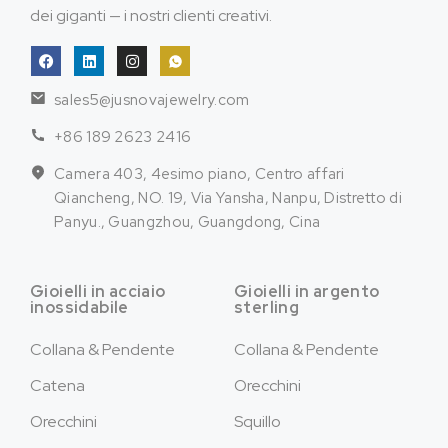
dei giganti — i nostri clienti creativi.
sales5@jusnovajewelry.com
+86 189 2623 2416
Camera 403, 4esimo piano, Centro affari
Qiancheng, NO. 19, Via Yansha, Nanpu, Distretto di
Panyu., Guangzhou, Guangdong, Cina
Gioielli in acciaio
Gioielli in argento
inossidabile
sterling
Collana & Pendente
Collana & Pendente
Catena
Orecchini
Orecchini
Squillo