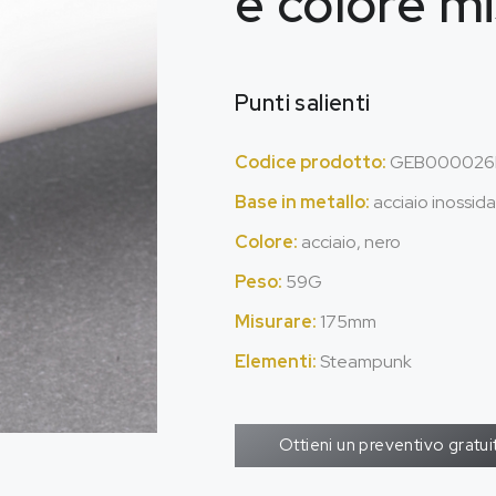
e colore mi
Punti salienti
Codice prodotto:
GEB000026
Base in metallo:
acciaio inossida
Colore:
acciaio, nero
Peso:
59G
Misurare:
175mm
Elementi:
Steampunk
Ottieni un preventivo gratui