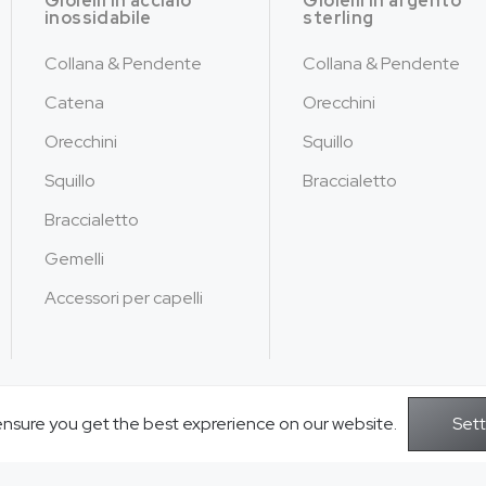
Gioielli in acciaio
Gioielli in argento
inossidabile
sterling
Collana & Pendente
Collana & Pendente
Catena
Orecchini
Orecchini
Squillo
Squillo
Braccialetto
Braccialetto
Gemelli
Accessori per capelli
ensure you get the best exprerience on our website.
Copyright © 2026Gioielli Jusnova - Tutt