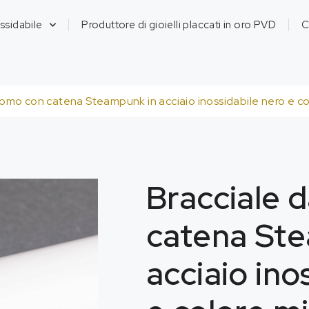
ossidabile
Produttore di gioielli placcati in oro PVD
C
omo con catena Steampunk in acciaio inossidabile nero e col
Bracciale 
catena St
acciaio ino