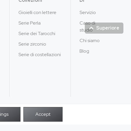
Collezioni
Di
Gioielli con lettere
Servizio
Serie Perla
Caso di
Superiore
studio
Serie dei Tarocchi
Chi siamo
Serie zirconio
Blog
Serie di costellazioni
POTENZA DA
i i diritti riservati.
infilt