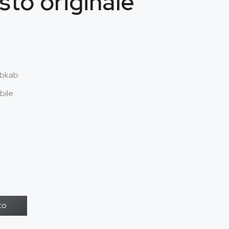
sto originale
bkab
bile
to