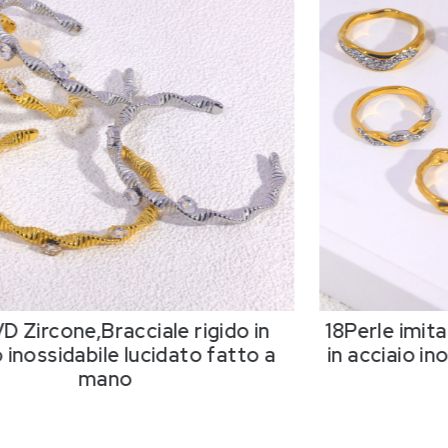
D Zircone,Bracciale rigido in
18Perle imit
 inossidabile lucidato fatto a
in acciaio in
mano