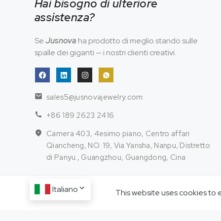
Hai bisogno di ulteriore
assistenza?
Se
Jusnova
ha prodotto di meglio stando sulle
spalle dei giganti — i nostri clienti creativi.
sales5@jusnovajewelry.com
+86 189 2623 2416
Camera 403, 4esimo piano, Centro affari
Qiancheng, NO. 19, Via Yansha, Nanpu, Distretto
di Panyu., Guangzhou, Guangdong, Cina
Italiano
This website uses cookies to 