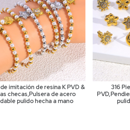
 de imitación de resina K PVD &
316 Pi
as checas,Pulsera de acero
PVD,Pendien
idable pulido hecha a mano
puli