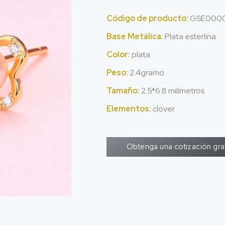
Código de producto:
GSE0000
Base Metálica:
Plata esterlina
Color:
plata
Peso:
2.4gramo
Tamaño:
2.5*6.8 milímetros
Elementos:
clover
Obtenga una cotización gra