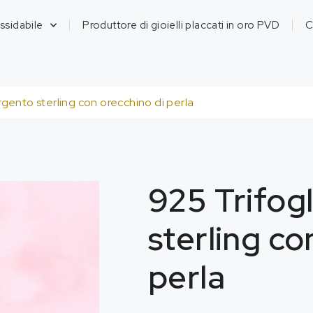
ossidabile
Produttore di gioielli placcati in oro PVD
C
argento sterling con orecchino di perla
925 Trifogl
sterling co
perla