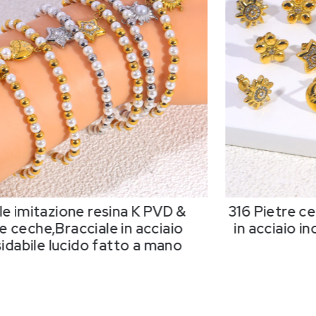
le imitazione resina K PVD &
316 Pietre c
e ceche,Bracciale in acciaio
in acciaio in
sidabile lucido fatto a mano