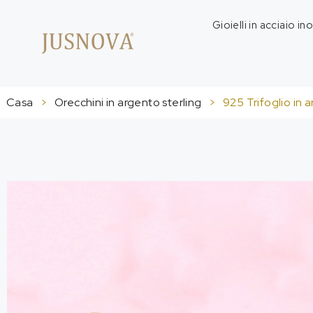
Gioielli in acciaio in
Casa
>
Orecchini in argento sterling
>
925 Trifoglio in 