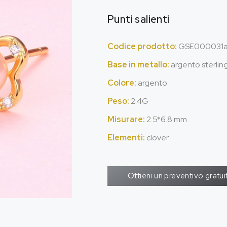
Punti salienti
Codice prodotto:
GSE000031a
Base in metallo:
argento sterlin
Colore:
argento
Peso:
2.4G
Misurare:
2.5*6.8 mm
Elementi:
clover
Ottieni un preventivo gratui