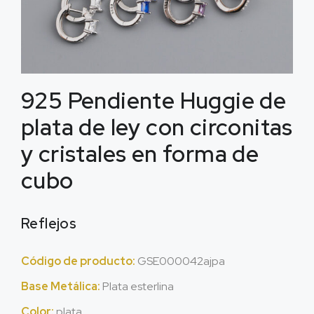
925 Pendiente Huggie de
plata de ley con circonitas
y cristales en forma de
cubo
Reflejos
Código de producto:
GSE000042ajpa
Base Metálica:
Plata esterlina
Color:
plata