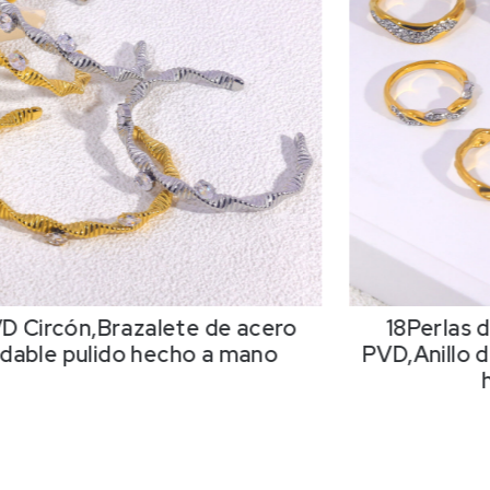
D Circón,Brazalete de acero
18Perlas d
idable pulido hecho a mano
PVD,Anillo d