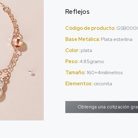
Reflejos
Código de producto:
GSB0000
Base Metálica:
Plata esterlina
Color:
plata
Peso:
4.85gramo
Tamaño:
160+4milímetros
Elementos:
circonita
Obtenga una cotización gra