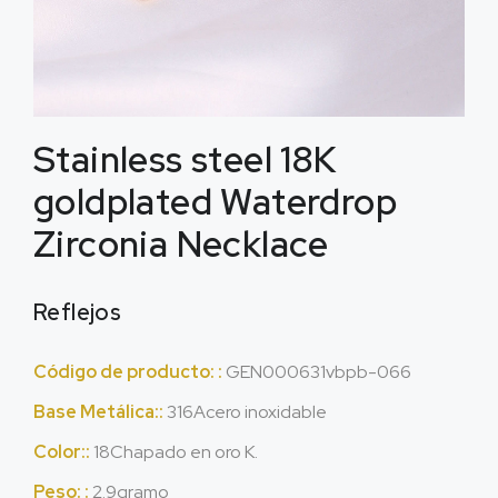
Stainless steel 18K
goldplated Waterdrop
Zirconia Necklace
Reflejos
Código de producto: :
GEN000631vbpb
-066
Base Metálica::
316Acero inoxidable
Color::
18Chapado en oro K.
Peso: :
2.9gramo