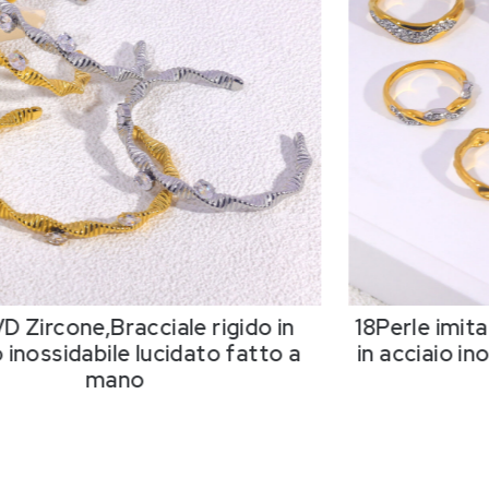
 imitazione resina K PVD,Anello
18Perle imit
io inossidabile lucidato fatto a
in acciaio in
mano