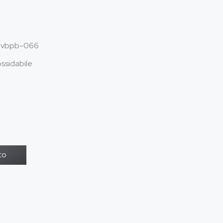
vbpb
-066
ossidabile
to