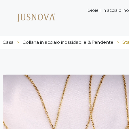
Gioielli in acciaio in
Casa
>
Collana in acciaio inossidabile & Pendente
>
St