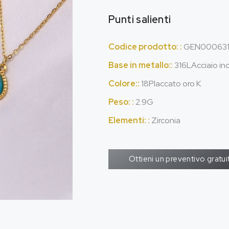
Punti salienti
Codice prodotto: :
GEN000631
Base in metallo::
316LAcciaio in
Colore::
18Placcato oro K
Peso: :
2.9G
Elementi: :
Zirconia
Ottieni un preventivo gratui