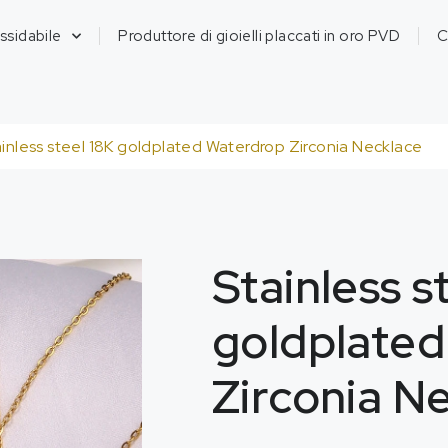
ossidabile
Produttore di gioielli placcati in oro PVD
C
ainless steel 18K goldplated Waterdrop Zirconia Necklace
Stainless s
goldplate
Zirconia N