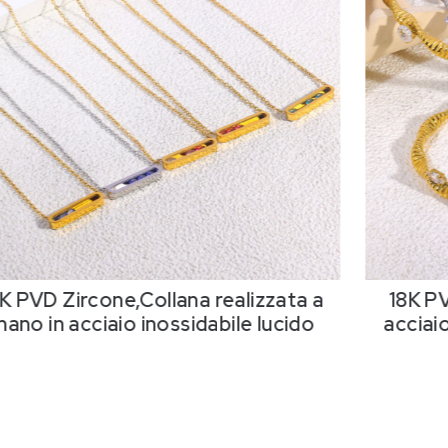
8K PVD Zircone,Bracciale rigido in
18Perle
cciaio inossidabile lucidato fatto a
in accia
mano