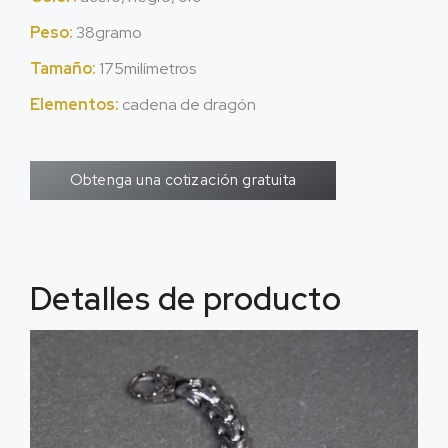
Peso:
38gramo
Tamaño:
175milímetros
Elementos:
cadena de dragón
Obtenga una cotización gratuita
Detalles de producto