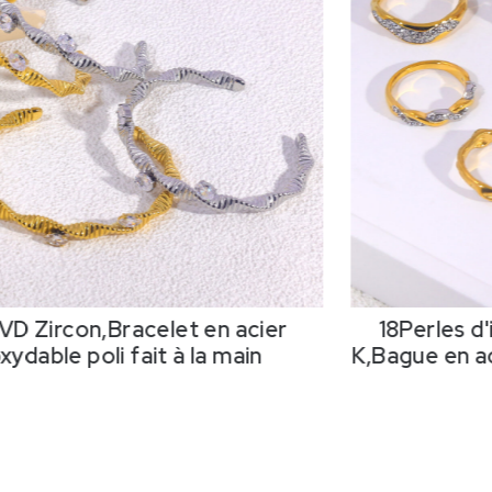
VD Zircon,Bracelet en acier
18Perles d
xydable poli fait à la main
K,Bague en ac