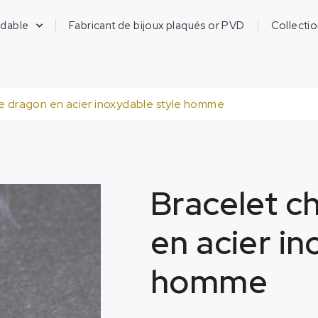
ydable
Fabricant de bijoux plaqués or PVD
Collecti
ne dragon en acier inoxydable style homme
Bracelet c
en acier in
homme