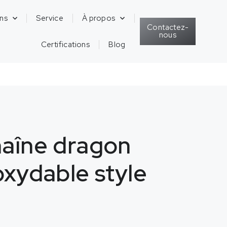
ons
Service
À propos
Contactez-
nous
Certifications
Blog
haîne dragon
oxydable style