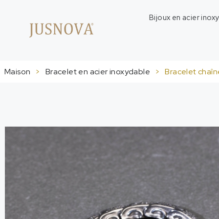
Bijoux en acier inox
Maison
>
Bracelet en acier inoxydable
>
Bracelet chaî