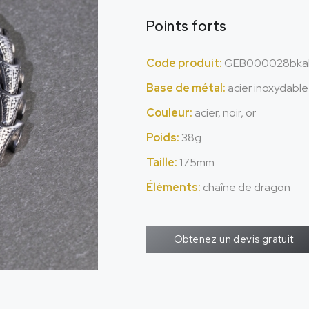
Points forts
Code produit:
GEB000028bka
Base de métal:
acier inoxydable
Couleur:
acier, noir, or
Poids:
38g
Taille:
175mm
Éléments:
chaîne de dragon
Obtenez un devis gratuit