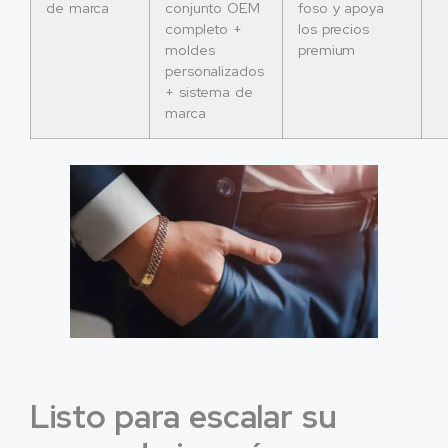
de marca
conjunto OEM
foso y apoya
completo +
los precios
moldes
premium
personalizados
+ sistema de
marca
Listo para escalar su