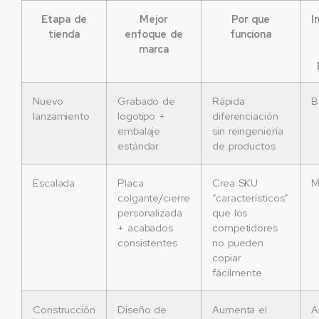
Etapa de
Mejor
Por que
I
tienda
enfoque de
funciona
marca
Nuevo
Grabado de
Rápida
B
lanzamiento
logotipo +
diferenciación
embalaje
sin reingeniería
estándar
de productos
Escalada
Placa
Crea SKU
M
colgante/cierre
“característicos”
personalizada
que los
+ acabados
competidores
consistentes
no pueden
copiar
fácilmente
Construcción
Diseño de
Aumenta el
A