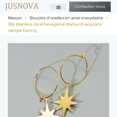
Contactez-nous
Maison
>
Boucles d'oreilles en acier inoxydable
>
18
K stainless steel hexagonal starburst exquisite
dangle Earring