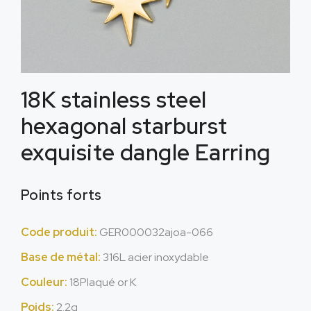
18
K stainless steel
hexagonal starburst
exquisite dangle Earring
Points forts
Code produit:
GER000032ajoa-066
Base de métal:
316L acier inoxydable
Couleur:
18Plaqué or K
Poids:
2.2g