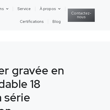
ons
Service
À propos
Contactez-
nous
Certifications
Blog
er gravée en
dable 18
a série