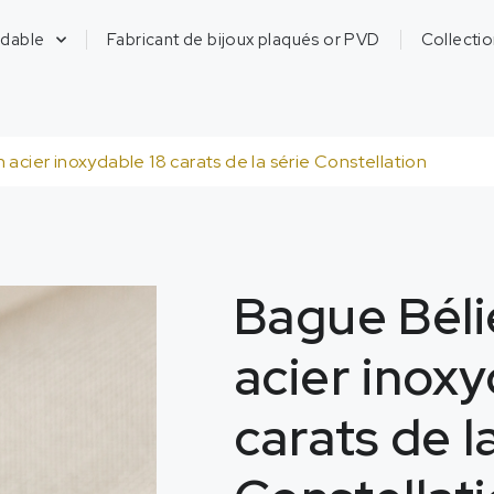
ydable
Fabricant de bijoux plaqués or PVD
Collecti
acier inoxydable 18 carats de la série Constellation
Bague Béli
acier inoxy
carats de l