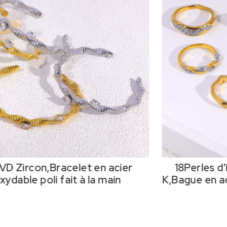
VD Zircon,Bracelet en acier
18Perles d
xydable poli fait à la main
K,Bague en ac