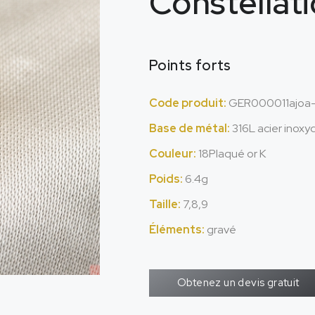
Constellat
Points forts
Code produit:
GER000011ajoa
Base de métal:
316L acier inoxy
Couleur:
18Plaqué or K
Poids:
6.4g
Taille:
7,8,9
Éléments:
gravé
Obtenez un devis gratuit