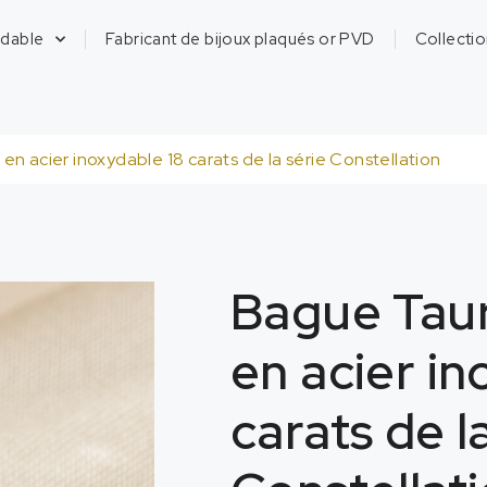
ydable
Fabricant de bijoux plaqués or PVD
Collecti
n acier inoxydable 18 carats de la série Constellation
Bague Tau
en acier in
carats de l