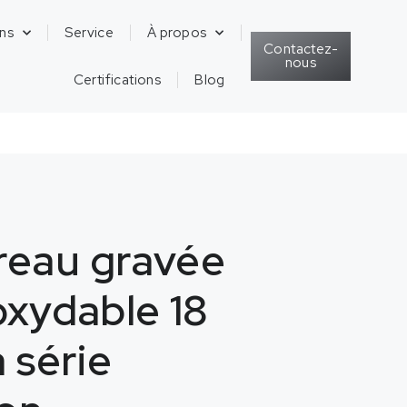
ons
Service
À propos
Contactez-
nous
Certifications
Blog
reau gravée
oxydable 18
a série