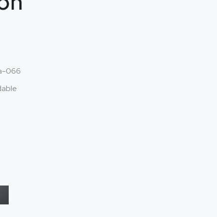
ion
a-066
dable