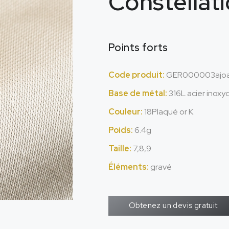
Constellat
Points forts
Code produit:
GER000003ajo
Base de métal:
316L acier inoxy
Couleur:
18Plaqué or K
Poids:
6.4g
Taille:
7,8,9
Éléments:
gravé
Obtenez un devis gratuit