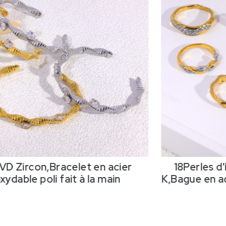
VD Zircon,Bracelet en acier
18Perles d
xydable poli fait à la main
K,Bague en ac