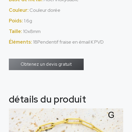
Couleur:
Couleur dorée
Poids:
1.6g
Taille:
10x8mm
Éléments:
18Pendentif fraise en émail K PVD
Obtenez un devis gratuit
détails du produit