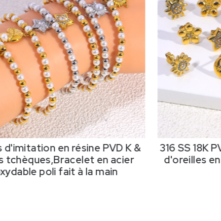
mitation en résine PVD K &
316
SS 18K PVD C
hèques,Bracelet en acier
d'oreilles en acie
le poli fait à la main