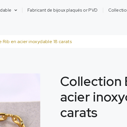
ydable
Fabricant de bijoux plaqués or PVD
Collecti
 Rib en acier inoxydable 18 carats
Collection
acier inoxy
carats