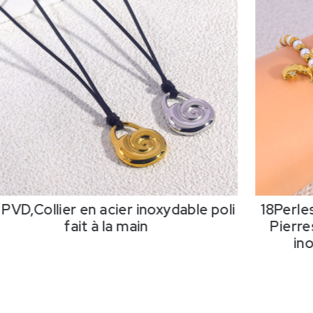
Collier en acier inoxydable poli
18Perles d'i
fait à la main
Pierres tc
inoxydab