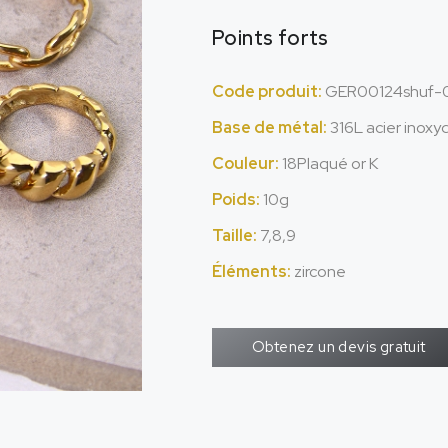
Points forts
Code produit:
GER00124shuf-
Base de métal:
316L acier inoxy
Couleur:
18Plaqué or K
Poids:
10g
Taille:
7,8,9
Éléments:
zircone
Obtenez un devis gratuit