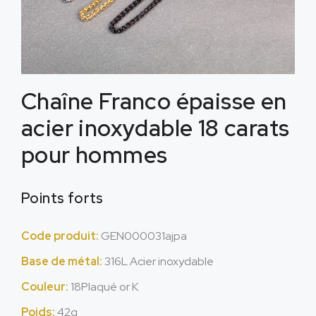
Chaîne Franco épaisse en
acier inoxydable 18 carats
pour hommes
Points forts
Code produit:
GEN000031ajpa
Base de métal:
316L Acier inoxydable
Couleur:
18Plaqué or K
Poids:
42g