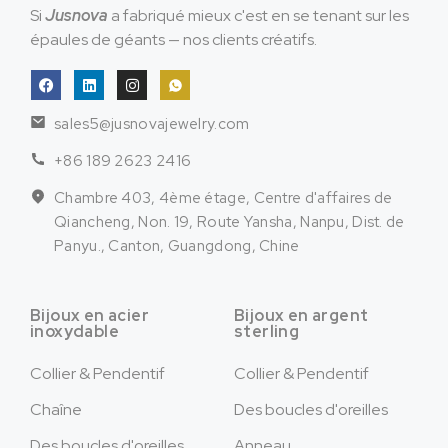
Si
Jusnova
a fabriqué mieux c'est en se tenant sur les
épaules de géants — nos clients créatifs.
sales5@jusnovajewelry.com
+86 189 2623 2416
Chambre 403, 4ème étage, Centre d'affaires de
Qiancheng, Non. 19, Route Yansha, Nanpu, Dist. de
Panyu., Canton, Guangdong, Chine
Bijoux en acier
Bijoux en argent
inoxydable
sterling
Collier & Pendentif
Collier & Pendentif
Chaîne
Des boucles d'oreilles
Des boucles d'oreilles
Anneau