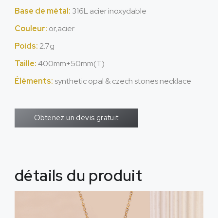
Base de métal:
316L acier inoxydable
Couleur:
or,acier
Poids:
2.7g
Taille:
400mm+50mm(T)
Éléments:
synthetic opal & czech stones necklace
Obtenez un devis gratuit
détails du produit