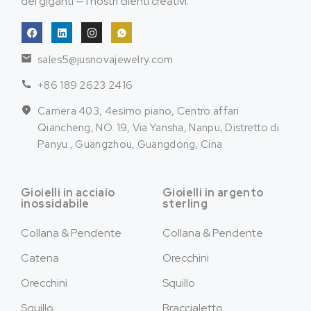
dei giganti — i nostri clienti creativi.
sales5@jusnovajewelry.com
+86 189 2623 2416
Camera 403, 4esimo piano, Centro affari
Qiancheng, NO. 19, Via Yansha, Nanpu, Distretto di
Panyu., Guangzhou, Guangdong, Cina
Gioielli in acciaio
Gioielli in argento
inossidabile
sterling
Collana & Pendente
Collana & Pendente
Catena
Orecchini
Orecchini
Squillo
Squillo
Braccialetto