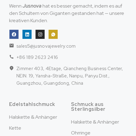
Wenn
Jusnova
hat es besser gemacht, indem es auf
den Schultern von Giganten gestanden hat — unsere
kreativen Kunden.
sales5@jusnovajewelry.com
+86 189 2623 2416
Zimmer 403, 4Etage, Qiancheng Business Center,
NEIN. 19, Yansha-Straße, Nanpu, Panyu Dist.,
Guangzhou, Guangdong, China
Edelstahlschmuck
Schmuck aus
Sterlingsilber
Halskette & Anhänger
Halskette & Anhänger
Kette
Ohrringe