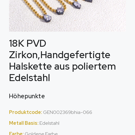
18K PVD
Zirkon,Handgefertigte
Halskette aus poliertem
Edelstahl
Höhepunkte
Produktcode:
GEN002369bhia-066
Metall Basis:
Edelstahl
Farbe:
Goldene Farbe