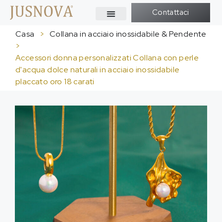
Contattaci
Casa
>
Collana in acciaio inossidabile & Pendente
>
Accessori donna personalizzati Collana con perle
d'acqua dolce naturali in acciaio inossidabile
placcato oro 18 carati