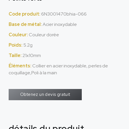
Code produit:
6N3001470bhia-066
Base de métal:
Acier inoxydable
Couleur:
Couleur dorée
Poids:
5.2g
Taille:
21x10mm
Éléments:
Collier en acier inoxydable, perles de
coquillage,Poli à la main
Obtenez un devis gratuit
détails du produit