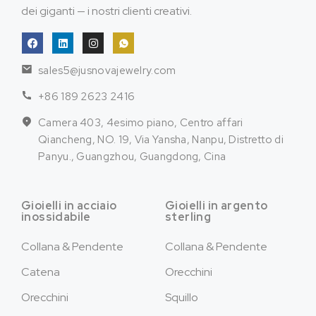
dei giganti — i nostri clienti creativi.
sales5@jusnovajewelry.com
+86 189 2623 2416
Camera 403, 4esimo piano, Centro affari
Qiancheng, NO. 19, Via Yansha, Nanpu, Distretto di
Panyu., Guangzhou, Guangdong, Cina
Gioielli in acciaio
Gioielli in argento
inossidabile
sterling
Collana & Pendente
Collana & Pendente
Catena
Orecchini
Orecchini
Squillo