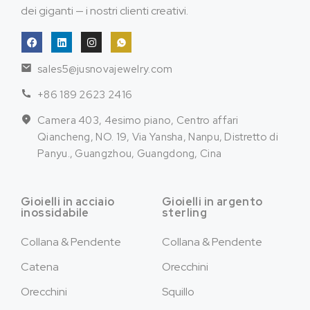
dei giganti — i nostri clienti creativi.
sales5@jusnovajewelry.com
+86 189 2623 2416
Camera 403, 4esimo piano, Centro affari
Qiancheng, NO. 19, Via Yansha, Nanpu, Distretto di
Panyu., Guangzhou, Guangdong, Cina
Gioielli in acciaio
Gioielli in argento
inossidabile
sterling
Collana & Pendente
Collana & Pendente
Catena
Orecchini
Orecchini
Squillo