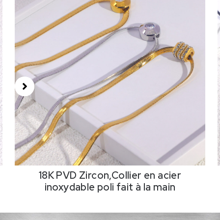
D Zircon,Collier en acier
18K PVD,Collier
dable poli fait à la main
f