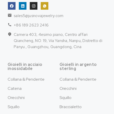
sales5@jusnovajewelry.com
+86 189 2623 2416
Camera 403, 4esimo piano, Centro affari
Qiancheng, NO. 19, Via Yansha, Nanpu, Distretto di
Panyu., Guangzhou, Guangdong, Cina
Gioielli in acciaio
Gioielli in argento
inossidabile
sterling
Collana & Pendente
Collana & Pendente
Catena
Orecchini
Orecchini
Squillo
Squillo
Braccialetto