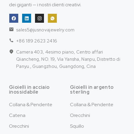
dei giganti — i nostri clienti creativi.
sales5@jusnovajewelry.com
+86 189 2623 2416
Camera 403, 4esimo piano, Centro affari
Qiancheng, NO. 19, Via Yansha, Nanpu, Distretto di
Panyu., Guangzhou, Guangdong, Cina
Gioielli in acciaio
Gioielli in argento
inossidabile
sterling
Collana & Pendente
Collana & Pendente
Catena
Orecchini
Orecchini
Squillo