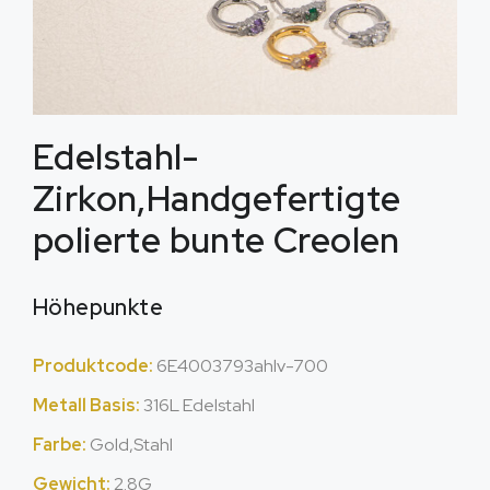
Edelstahl-
Zirkon,Handgefertigte
polierte bunte Creolen
Höhepunkte
Produktcode:
6E4003793ahlv-700
Metall Basis:
316L Edelstahl
Farbe:
Gold,Stahl
Gewicht:
2.8G