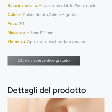
Base in metallo:
Acciaio inossidabile,Pietra opale
Colore:
Colore dorato,Colore Argento
Peso:
2G
Misurare:
H
:5
mm E
:14mm
Elementi:
Opale sintetico,Lucidato a mano
Ottieni un preventivo gratuito
Dettagli del prodotto