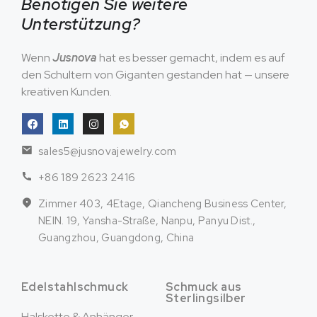
Benötigen Sie weitere
Unterstützung?
Wenn
Jusnova
hat es besser gemacht, indem es auf
den Schultern von Giganten gestanden hat — unsere
kreativen Kunden.
sales5@jusnovajewelry.com
+86 189 2623 2416
Zimmer 403, 4Etage, Qiancheng Business Center,
NEIN. 19, Yansha-Straße, Nanpu, Panyu Dist.,
Guangzhou, Guangdong, China
Edelstahlschmuck
Schmuck aus
Sterlingsilber
Halskette & Anhänger