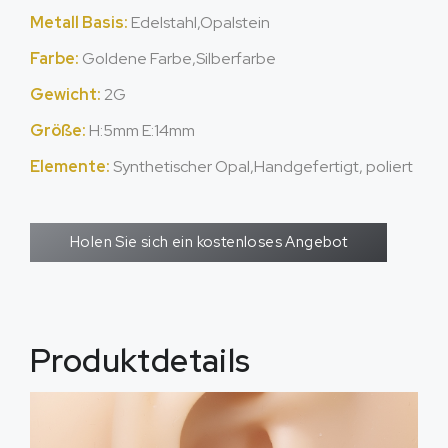
Metall Basis:
Edelstahl,Opalstein
Farbe:
Goldene Farbe,Silberfarbe
Gewicht:
2G
Größe:
H
:5
mm E
:14mm
Elemente:
Synthetischer Opal,Handgefertigt, poliert
Holen Sie sich ein kostenloses Angebot
Produktdetails