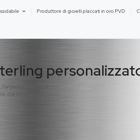
ossidabile
Produttore di gioielli placcati in oro PVD
C
terling personalizzat
 l'argento sterling è
ere d'arte senza