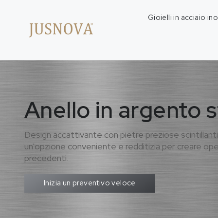
Gioielli in acciaio in
Anello in argento s
Design accattivante con pietre preziose scintillanti,
un'opzione conveniente e redditizia per creare op
precedenti.
Inizia un preventivo veloce