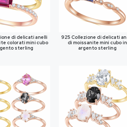
one di delicati anelli
925 Collezione di delicati ane
ite colorati mini cubo
di moissanite mini cubo i
rgento sterling
argento sterling