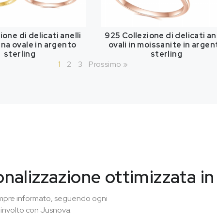
one di delicati anelli
925 Collezione di delicati ane
ana ovale in argento
ovali in moissanite in argen
sterling
sterling
1
2
3
Prossimo »
onalizzazione ottimizzata i
 sempre informato, seguendo ogni
oinvolto con Jusnova.