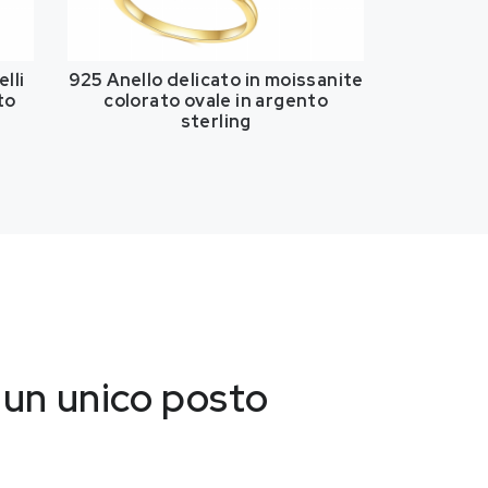
lli
925 Anello delicato in moissanite
to
colorato ovale in argento
sterling
n un unico posto