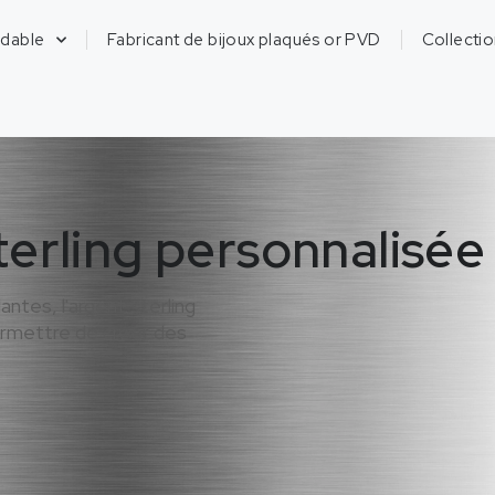
ydable
Fabricant de bijoux plaqués or PVD
Collecti
erling personnalisée
antes, l'argent sterling
ermettre de créer des