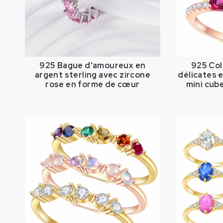
925 Bague d'amoureux en
925 Col
argent sterling avec zircone
délicates 
rose en forme de cœur
mini cube