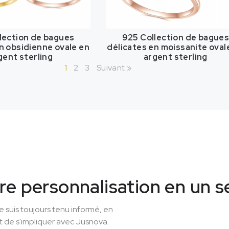
lection de bagues
925 Collection de bague
n obsidienne ovale en
délicates en moissanite oval
gent sterling
argent sterling
1
2
3
Suivant »
re personnalisation en un s
je suis toujours tenu informé, en
t de s'impliquer avec Jusnova.