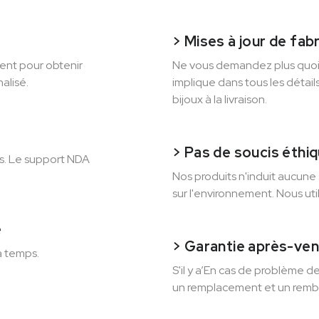
> Mises à jour de fab
ent pour obtenir
Ne vous demandez plus quoi’
alisé.
implique dans tous les détail
bijoux à la livraison.
> Pas de soucis éthi
us. Le support NDA
Nos produits n'induit aucune 
sur l'environnement. Nous uti
é
> Garantie après-ven
à temps.
S'il y a’En cas de problème d
un remplacement et un remb