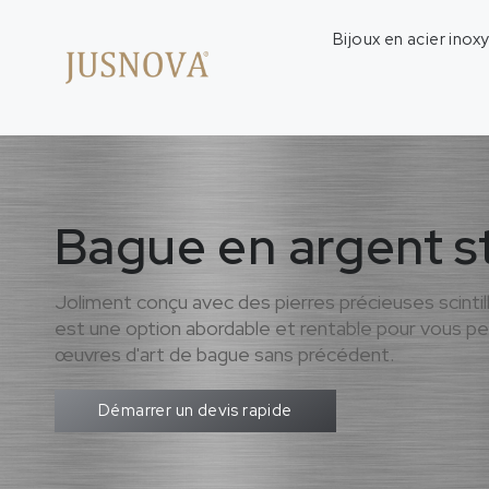
Bijoux en acier inox
Bague en argent st
Joliment conçu avec des pierres précieuses scintill
est une option abordable et rentable pour vous p
œuvres d'art de bague sans précédent.
Démarrer un devis rapide