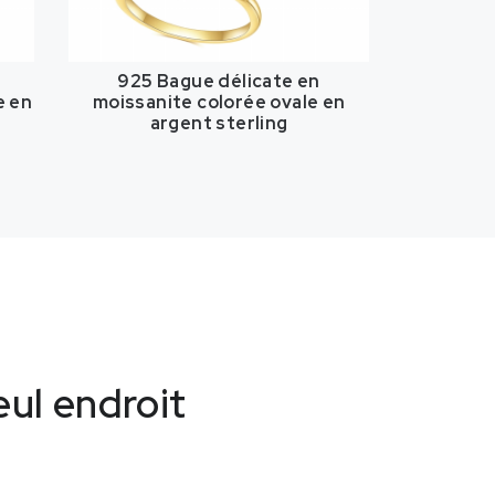
s
925 Bague délicate en
e en
moissanite colorée ovale en
argent sterling
eul endroit