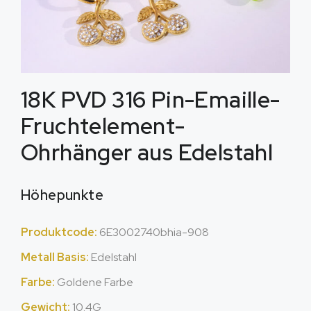
18K PVD 316 Pin-Emaille-
Fruchtelement-
Ohrhänger aus Edelstahl
Höhepunkte
Produktcode:
6E3002740bhia-908
Metall Basis:
Edelstahl
Farbe:
Goldene Farbe
Gewicht:
10.4G