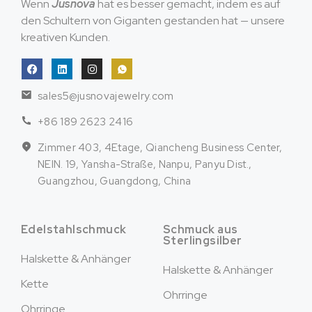
Wenn
Jusnova
hat es besser gemacht, indem es auf
den Schultern von Giganten gestanden hat — unsere
kreativen Kunden.
sales5@jusnovajewelry.com
+86 189 2623 2416
Zimmer 403, 4Etage, Qiancheng Business Center,
NEIN. 19, Yansha-Straße, Nanpu, Panyu Dist.,
Guangzhou, Guangdong, China
Edelstahlschmuck
Schmuck aus
Sterlingsilber
Halskette & Anhänger
Halskette & Anhänger
Kette
Ohrringe
Ohrringe