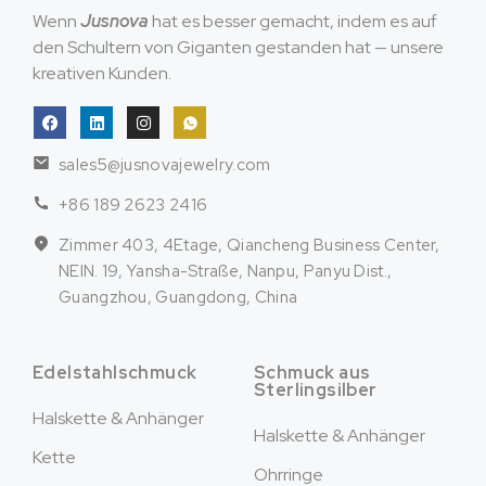
Wenn
Jusnova
hat es besser gemacht, indem es auf
den Schultern von Giganten gestanden hat — unsere
kreativen Kunden.
sales5@jusnovajewelry.com
+86 189 2623 2416
Zimmer 403, 4Etage, Qiancheng Business Center,
NEIN. 19, Yansha-Straße, Nanpu, Panyu Dist.,
Guangzhou, Guangdong, China
Edelstahlschmuck
Schmuck aus
Sterlingsilber
Halskette & Anhänger
Halskette & Anhänger
Kette
Ohrringe