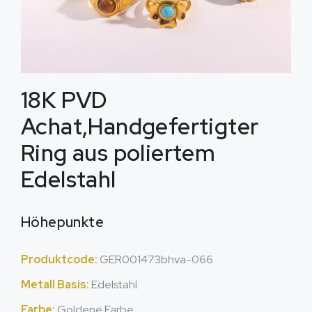
18K PVD
Achat,Handgefertigter
Ring aus poliertem
Edelstahl
Höhepunkte
Produktcode:
GER001473bhva-066
Metall Basis:
Edelstahl
Farbe:
Goldene Farbe