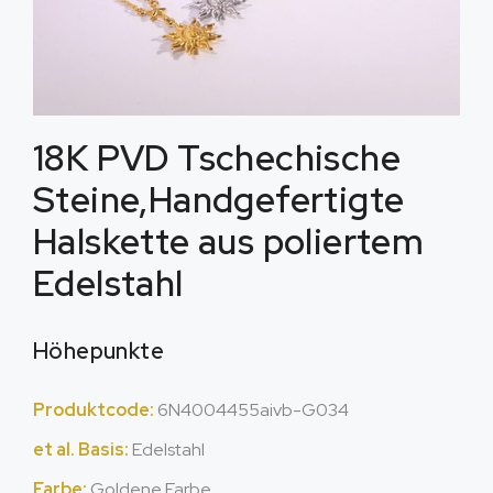
18K PVD Tschechische
Steine,Handgefertigte
Halskette aus poliertem
Edelstahl
Höhepunkte
Produktcode:
6N4004455aivb-G034
et al. Basis:
Edelstahl
Farbe:
Goldene Farbe