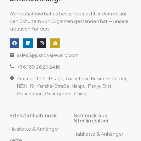
Wenn
Jusnova
hat es besser gemacht, indem es auf
den Schultern von Giganten gestanden hat — unsere
kreativen Kunden.
sales5@jusnovajewelry.com
+86 189 2623 2416
Zimmer 403, 4Etage, Qiancheng Business Center,
NEIN. 19, Yansha-Straße, Nanpu, Panyu Dist.,
Guangzhou, Guangdong, China
Edelstahlschmuck
Schmuck aus
Sterlingsilber
Halskette & Anhänger
Halskette & Anhänger
Kette