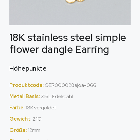
18
K stainless steel simple
flower dangle Earring
Höhepunkte
Produktcode:
GER000028ajoa-066
Metall Basis:
316L Edelstahl
Farbe:
18K vergoldet
Gewicht:
2.1G
Größe:
12mm