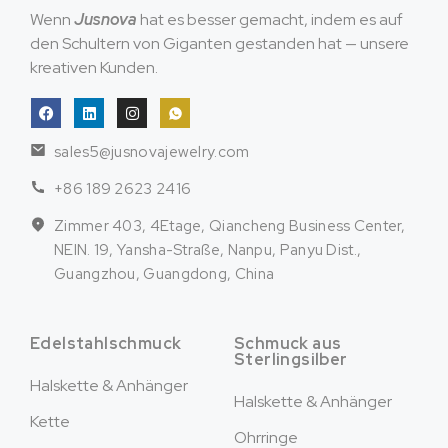
Wenn
Jusnova
hat es besser gemacht, indem es auf
den Schultern von Giganten gestanden hat — unsere
kreativen Kunden.
sales5@jusnovajewelry.com
+86 189 2623 2416
Zimmer 403, 4Etage, Qiancheng Business Center,
NEIN. 19, Yansha-Straße, Nanpu, Panyu Dist.,
Guangzhou, Guangdong, China
Edelstahlschmuck
Schmuck aus
Sterlingsilber
Halskette & Anhänger
Halskette & Anhänger
Kette
Ohrringe