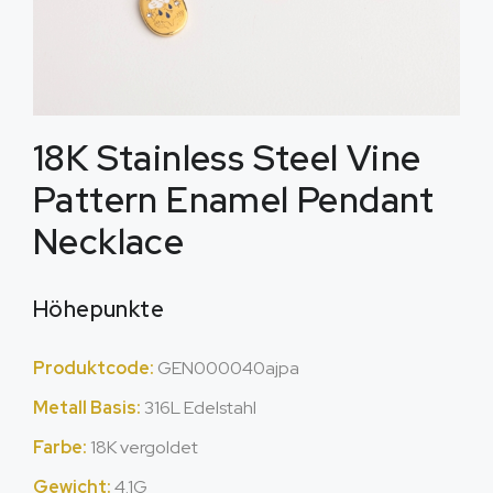
18
K Stainless Steel Vine
Pattern Enamel Pendant
Necklace
Höhepunkte
Produktcode:
GEN000040ajpa
Metall Basis:
316L Edelstahl
Farbe:
18K vergoldet
Gewicht:
4.1G