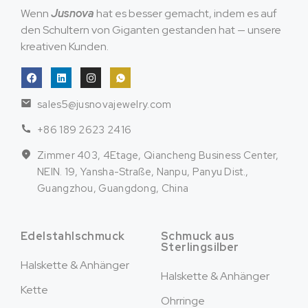
Wenn
Jusnova
hat es besser gemacht, indem es auf
den Schultern von Giganten gestanden hat — unsere
kreativen Kunden.
sales5@jusnovajewelry.com
+86 189 2623 2416
Zimmer 403, 4Etage, Qiancheng Business Center,
NEIN. 19, Yansha-Straße, Nanpu, Panyu Dist.,
Guangzhou, Guangdong, China
Edelstahlschmuck
Schmuck aus
Sterlingsilber
Halskette & Anhänger
Halskette & Anhänger
Kette
Ohrringe