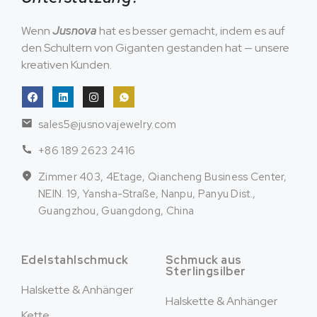
Wenn
Jusnova
hat es besser gemacht, indem es auf
den Schultern von Giganten gestanden hat — unsere
kreativen Kunden.
sales5@jusnovajewelry.com
+86 189 2623 2416
Zimmer 403, 4Etage, Qiancheng Business Center,
NEIN. 19, Yansha-Straße, Nanpu, Panyu Dist.,
Guangzhou, Guangdong, China
Edelstahlschmuck
Schmuck aus
Sterlingsilber
Halskette & Anhänger
Halskette & Anhänger
Kette