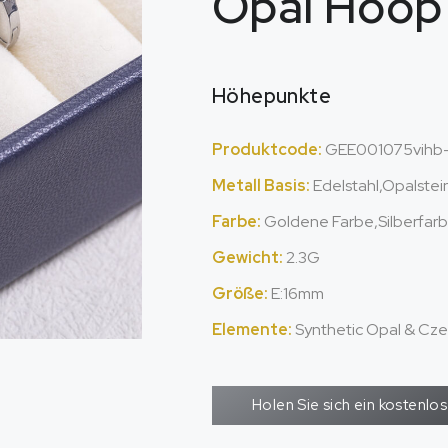
Opal Hoop 
Höhepunkte
Produktcode:
GEE001075vihb
Metall Basis:
Edelstahl,Opalstei
Farbe:
Goldene Farbe,Silberfar
Gewicht:
2.3G
Größe:
E:16mm
Elemente:
Synthetic Opal & Cz
Holen Sie sich ein kostenl