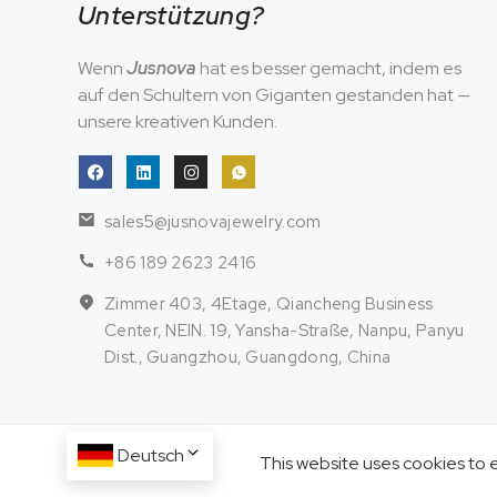
Unterstützung?
Wenn
Jusnova
hat es besser gemacht, indem es
auf den Schultern von Giganten gestanden hat —
unsere kreativen Kunden.
sales5@jusnovajewelry.com
+86 189 2623 2416
Zimmer 403, 4Etage, Qiancheng Business
Center, NEIN. 19, Yansha-Straße, Nanpu, Panyu
Dist., Guangzhou, Guangdong, China
Deutsch
This website uses cookies to 