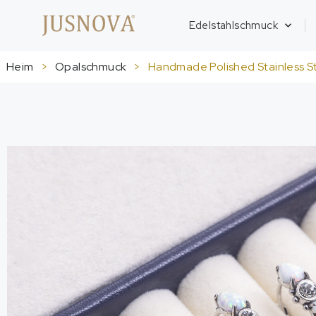
Edelstahlschmuck
Heim
>
Opalschmuck
>
Handmade Polished Stainless S