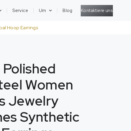
Kontaktiere uns
Service
Um
Blog
pal Hoop Earrings
Polished
Steel Women
s Jewelry
es Synthetic