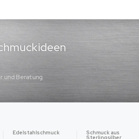
 Schmuckideen
er und Beratung
Edelstahlschmuck
Schmuck aus
Sterlingsilber