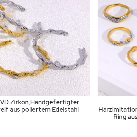
PVD Zirkon,Handgefertigter
eif aus poliertem Edelstahl
Harzimitatio
Ring au