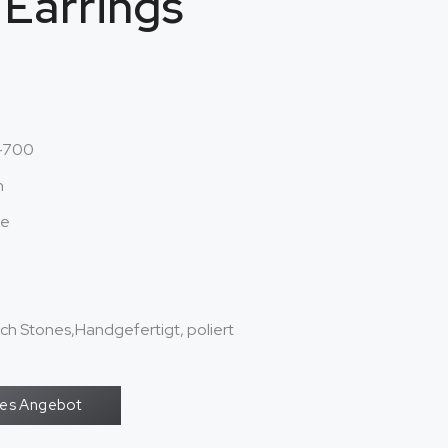
Earrings
-700
n
be
ech Stones
,Handgefertigt, poliert
oses Angebot