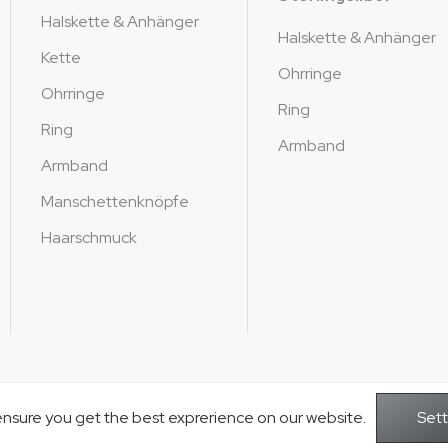
Halskette & Anhänger
Halskette & Anhänger
Kette
Ohrringe
Ohrringe
Ring
Ring
Armband
Armband
Manschettenknöpfe
Haarschmuck
ensure you get the best exprerience on our website.
Copyright © 2026Jusnova Jewelry - Alle 