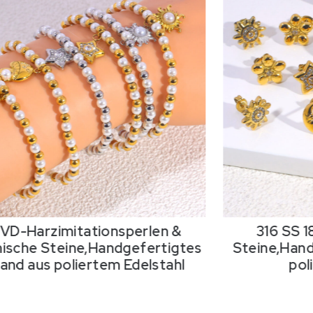
PVD-Harzimitationsperlen &
316 SS 
ische Steine,Handgefertigtes
Steine,Hand
nd aus poliertem Edelstahl
pol