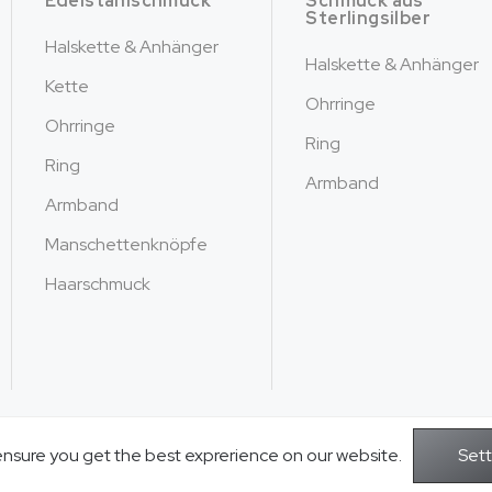
Edelstahlschmuck
Schmuck aus
Sterlingsilber
Halskette & Anhänger
Halskette & Anhänger
Kette
Ohrringe
Ohrringe
Ring
Ring
Armband
Armband
Manschettenknöpfe
Haarschmuck
ensure you get the best exprerience on our website.
Copyright © 2026Jusnova Jewelry - Alle 