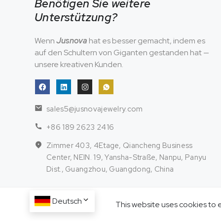
Benötigen Sie weitere
Unterstützung?
Wenn
Jusnova
hat es besser gemacht, indem es
auf den Schultern von Giganten gestanden hat —
unsere kreativen Kunden.
sales5@jusnovajewelry.com
+86 189 2623 2416
Zimmer 403, 4Etage, Qiancheng Business
Center, NEIN. 19, Yansha-Straße, Nanpu, Panyu
Dist., Guangzhou, Guangdong, China
Deutsch
This website uses cookies to 