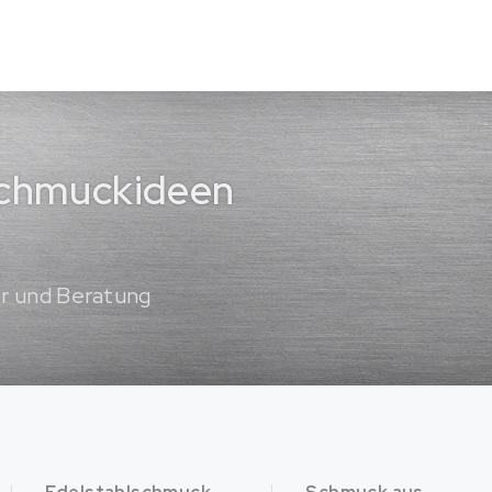
 Schmuckideen
er und Beratung