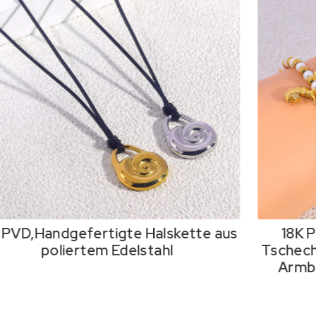
 PVD,Handgefertigte Halskette aus
18K 
poliertem Edelstahl
Tschech
Armba