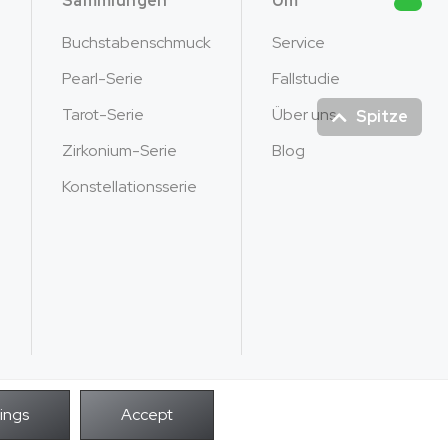
Sammlungen
Um
Buchstabenschmuck
Service
Pearl-Serie
Fallstudie
Tarot-Serie
Über uns
Spitze
Zirkonium-Serie
Blog
Konstellationsserie
POWER BY
Rechte vorbehalten.