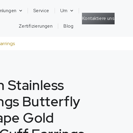
mlungen
Service
Um
Kontaktiere uns
Zertifizierungen
Blog
arrings
h Stainless
ngs Butterfly
ape Gold