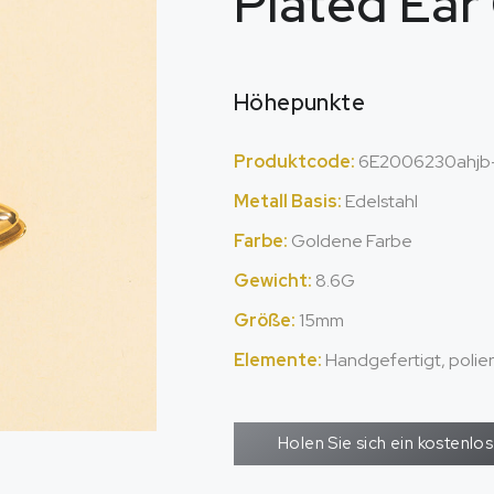
Plated Ear
Höhepunkte
Produktcode:
6
E2006230ahjb
Metall Basis:
Edelstahl
Farbe:
Goldene Farbe
Gewicht:
8.6G
Größe:
15mm
Elemente:
Handgefertigt, polier
Holen Sie sich ein kostenl