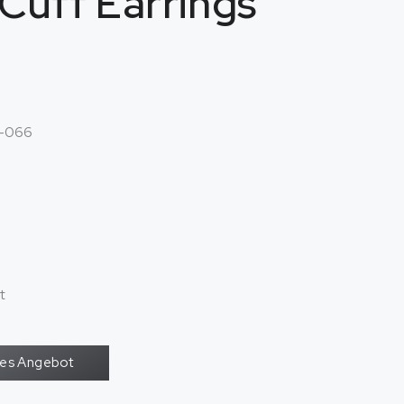
 Cuff Earrings
-066
t
oses Angebot