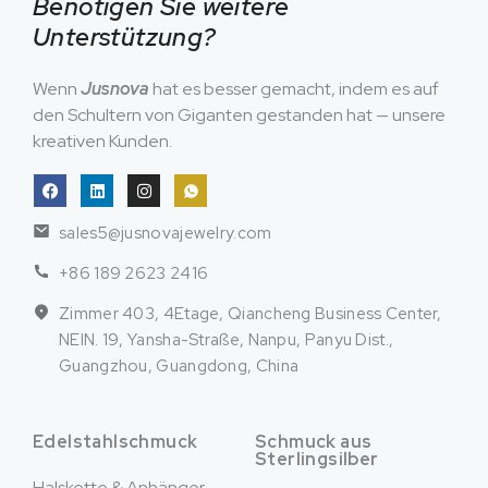
Benötigen Sie weitere
Unterstützung?
Wenn
Jusnova
hat es besser gemacht, indem es auf
den Schultern von Giganten gestanden hat — unsere
kreativen Kunden.
sales5@jusnovajewelry.com
+86 189 2623 2416
Zimmer 403, 4Etage, Qiancheng Business Center,
NEIN. 19, Yansha-Straße, Nanpu, Panyu Dist.,
Guangzhou, Guangdong, China
Edelstahlschmuck
Schmuck aus
Sterlingsilber
Halskette & Anhänger