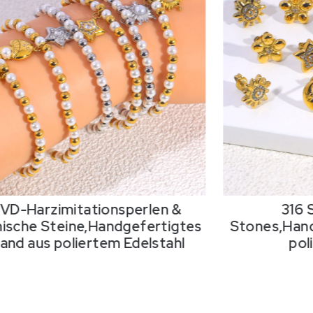
PVD-Harzimitationsperlen &
316
ische Steine,Handgefertigtes
Stones
,Han
nd aus poliertem Edelstahl
pol