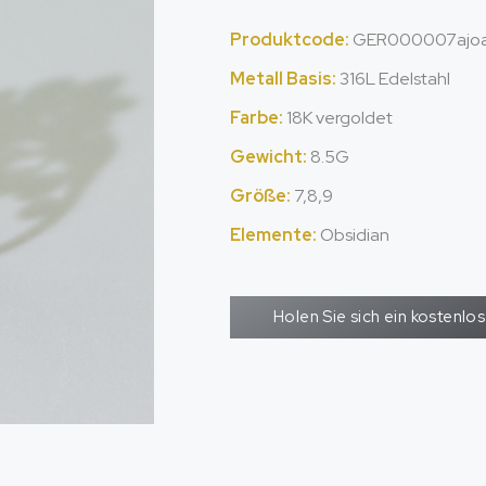
Produktcode:
GER000007ajo
Metall Basis:
316L Edelstahl
Farbe:
18K vergoldet
Gewicht:
8.5G
Größe:
7,8,9
Elemente:
Obsidian
Holen Sie sich ein kostenl