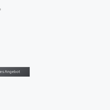
a
oses Angebot