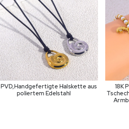
 PVD,Handgefertigte Halskette aus
18K 
poliertem Edelstahl
Tschech
Armba