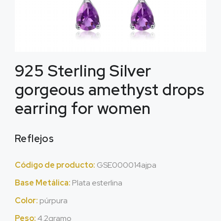
925
Sterling Silver
gorgeous amethyst drops
earring for women
Reflejos
Código de producto:
GSE000014ajpa
Base Metálica:
Plata esterlina
Color:
púrpura
Peso:
4.2gramo